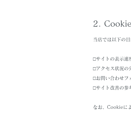
2. Coo
当店では以下の目的
□サイトの表示速
□アクセス状況の分析（
□お問い合わせフ
□サイト改善の参
なお、Cooki